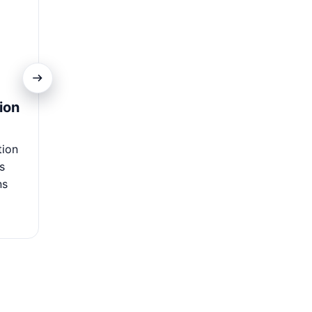
ion
Gestion Facile
Avec la Carte Mutuel, simplifiez la gestion de vos 
tion
Consultez votre solde, effectuez des paiements et 
s
transactions en temps réel, le tout depuis une interfa
ns
conviviale.