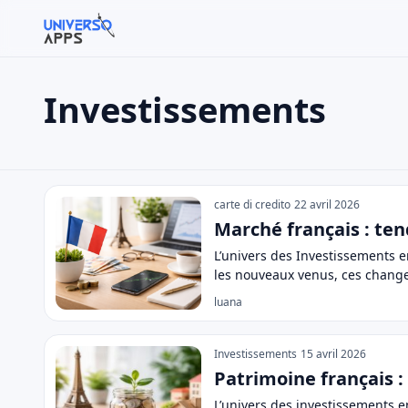
Investissements
Rechercher sur le site
Rechercher :
Investissements
Appuyez sur Entrée pour rechercher ou Échap pour fermer
carte di credito
22 avril 2026
Marché français : te
L’univers des Investissements 
les nouveaux venus, ces change
luana
Investissements
15 avril 2026
Patrimoine français :
L’univers des investissements 