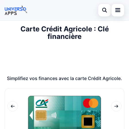
Ouvrir la rech
Carte Crédit Agricole : Clé
Cartes de crédit
financière
Rechercher sur le site
Finance
×
Rechercher :
Investissements
Appuyez sur Entrée pour rechercher ou Échap pour fermer
Legal
Simplifiez vos finances avec la carte Crédit Agricole.